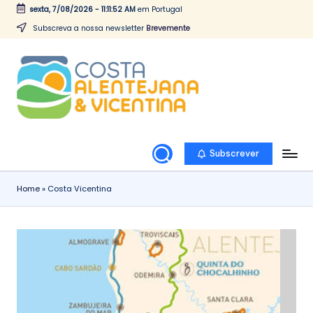
sexta, 7/08/2026
-
11:11:53 AM
em Portugal
Skip
Subscreva a nossa newsletter
Brevemente
to
content
A
Toda
a
C
informação
o
sobre
Subscrever
a
s
Costa
t
Home
»
Costa Vicentina
Vicentina
a
e
Alentejana
V
em
i
Portugal
c
e