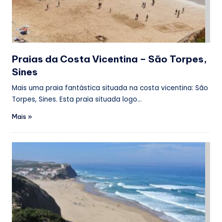
n
a
d
e
Praias da Costa Vicentina – São Torpes,
P
Sines
o
Mais uma praia fantástica situada na costa vicentina: São
r
Torpes, Sines. Esta praia situada logo…
t
Mais »
u
g
a
l