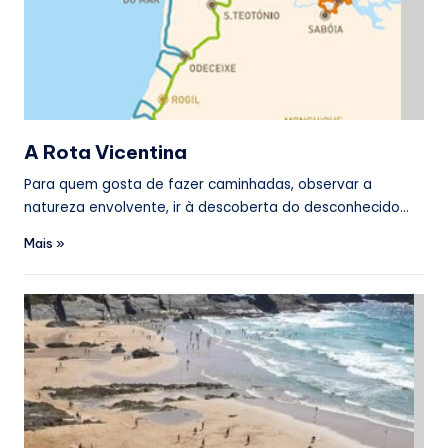
n
ti
n
a
e
A Rota Vicentina
A
Para quem gosta de fazer caminhadas, observar a
natureza envolvente, ir à descoberta do desconhecido…
l
Mais »
e
n
t
e
j
a