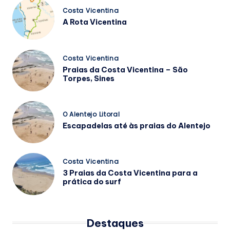
n
Posted
Costa Vicentina
a
in
A Rota Vicentina
d
e
Posted
Costa Vicentina
in
P
Praias da Costa Vicentina – São
Torpes, Sines
o
r
Posted
O Alentejo Litoral
t
in
Escapadelas até às praias do Alentejo
u
g
Posted
Costa Vicentina
a
in
3 Praias da Costa Vicentina para a
prática do surf
l
Destaques