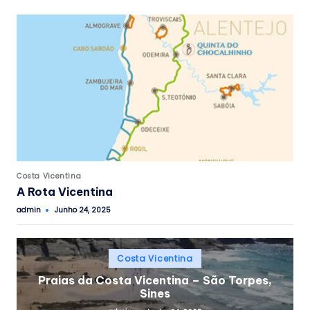
Posted
Costa Vicentina
in
A Rota Vicentina
admin
Junho 24, 2025
Posted
by
Posted
Costa Vicentina
in
Praias da Costa Vicentina – São Torpes,
Sines