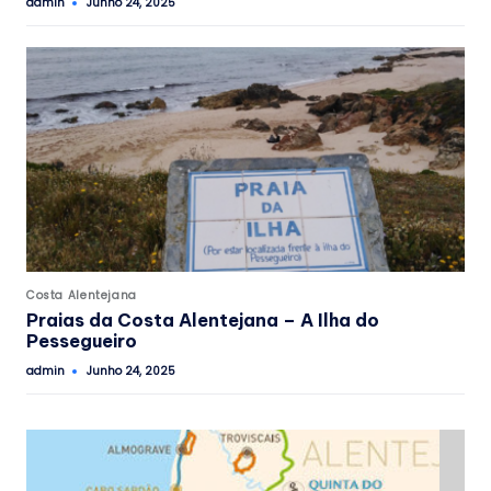
admin
Junho 24, 2025
Posted
by
Posted
Costa Alentejana
in
Praias da Costa Alentejana – A Ilha do
Pessegueiro
admin
Junho 24, 2025
Posted
by