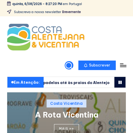
quinta, 6/08/2026
-
8:27:22 PM
em Portugal
Skip
Subscreva a nossa newsletter
Brevemente
to
content
A
Toda
a
C
informação
o
sobre
Subscrever
a
s
Costa
t
Vicentina
Em Atenção:
padelas até às praias do Alentejo
3 Praias da Costa Vicent
a
e
Alentejana
V
Posted
em
Costa Vicentina
in
i
Portugal
A Rota Vicentina
Praia
c
– 
e
MAIS »»