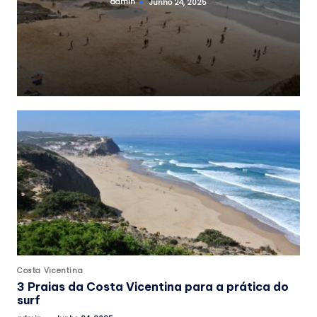
admin
Junho 24, 2025
Posted
by
Posted
Costa Vicentina
in
3 Praias da Costa Vicentina para a prática do
surf